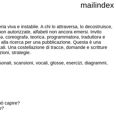
mail
index
a viva e instabile. A chi lo attraversa, lo decostruisce,
non autorizzate, alfabeti non ancora emersi.
Invito
istə, coreografə, teoricə, programmatorə, traduttorə e
e alla ricerca per una pubblicazione.
Questa è una
tali.
Una costellazione di tracce, domande e scritture
ioni, strategie.
rsonali, scansioni, vocali, glosse, esercizi, diagrammi,
uò capire?
o?