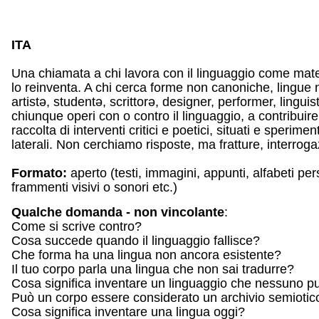
ITA
Una chiamata a chi lavora con il linguaggio come materi
lo reinventa. A chi cerca forme non canoniche, lingue 
artistə, studentə, scrittorə, designer, performer, lingu
chiunque operi con o contro il linguaggio, a contribuir
raccolta di interventi critici e poetici, situati e sperimen
laterali.
Non cerchiamo risposte, ma fratture, interrogaz
Formato:
aperto (
testi, immagini, appunti, alfabeti pe
frammenti visivi o sonori etc.)
Qualche domanda - non vincolante
:
Come si scrive contro?
Cosa succede quando il linguaggio fallisce?
Che forma ha una lingua non ancora esistente?
Il tuo corpo parla una lingua che non sai tradurre?
Cosa significa inventare un linguaggio che nessuno p
Può un corpo essere considerato un archivio semiotic
Cosa significa inventare una lingua oggi?